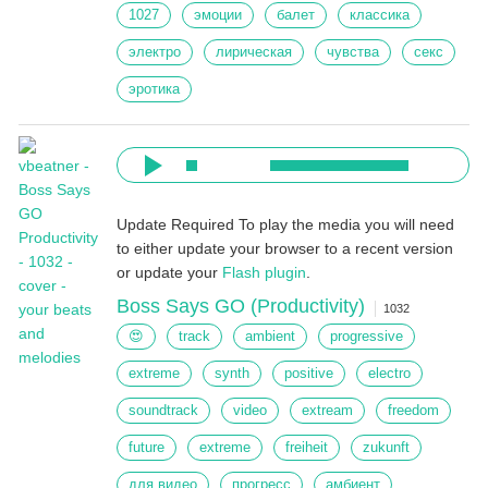
1027
эмоции
балет
классика
электро
лирическая
чувства
секс
эротика
Update Required
To play the media you will need
to either update your browser to a recent version
or update your
Flash plugin
.
Boss Says GO (Productivity)
1032
😍
track
ambient
progressive
extreme
synth
positive
electro
soundtrack
video
extream
freedom
future
extreme
freiheit
zukunft
для видео
прогресс
амбиент