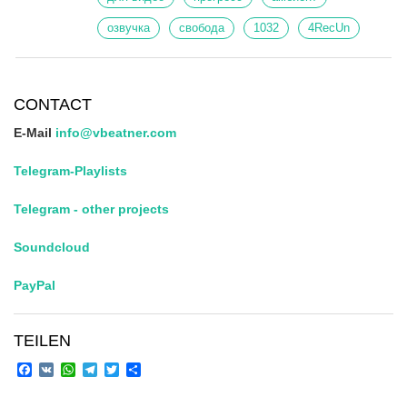
озвучка
свобода
1032
4RecUn
CONTACT
E-Mail
info@vbeatner.com
Telegram-Playlists
Telegram - other projects
Soundcloud
PayPal
TEILEN
Facebook
VK
WhatsApp
Telegram
Twitter
Share