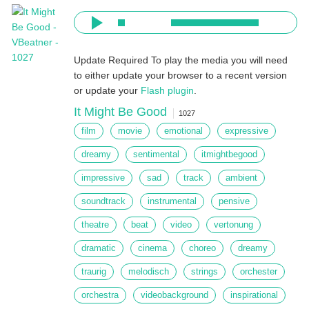
Update Required
To play the media you will need
to either update your browser to a recent version
or update your
Flash plugin
.
It Might Be Good
1027
film
movie
emotional
expressive
dreamy
sentimental
itmightbegood
impressive
sad
track
ambient
soundtrack
instrumental
pensive
theatre
beat
video
vertonung
dramatic
cinema
choreo
dreamy
traurig
melodisch
strings
orchester
orchestra
videobackground
inspirational