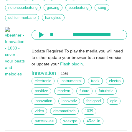
notenbearbeitung
gesang
bearbeitung
song
schlummertaste
handylied
Update Required
To play the media you will need
to either update your browser to a recent version
or update your
Flash plugin
.
Innovation
1039
electronic
instrumental
track
electro
positive
modern
future
futuristic
innovation
innovativ
feelgood
epic
video
drammatisch
1039
ритмичная
электро
4RecUn