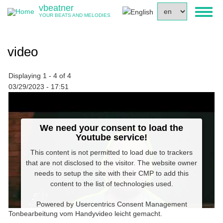
Skip
vbeatner
Select
Toggl
to
YOUR BEATS AND MELODIES
your
naviga
main
language
content
video
Displaying 1 - 4 of 4
03/29/2023 - 17:51
We need your consent to load the
Youtube service!
This content is not permitted to load due to trackers
that are not disclosed to the visitor. The website owner
needs to setup the site with their CMP to add this
content to the list of technologies used.
Powered by
Usercentrics Consent Management
Tonbearbeitung vom Handyvideo leicht gemacht.
Platform