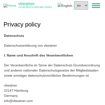
Skip
vbeatner
Select
Toggl
to
YOUR BEATS AND MELODIES
your
naviga
main
language
content
Privacy policy
Datenschutz
Datenschutzerklärung von vbeatner
I. Name und Anschrift des Verantwortlichen
Der Verantwortliche im Sinne der Datenschutz-Grundverordnung
und anderer nationaler Datenschutzgesetze der Mitgliedstaaten
sowie sonstiger datenschutzrechtlicher Bestimmungen ist
vbeatner
22147 Hamburg
Germany
info@vbeatner.com