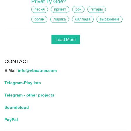
Privet Ty Gde?
песня
привет
рок
гитары
орган
лирика
баллада
выражение
Load More
CONTACT
E-Mail
info@vbeatner.com
Telegram-Playlists
Telegram - other projects
Soundcloud
PayPal