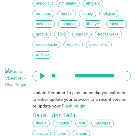
melodic
timbaland
ambient
romantic
friends
family
religion
nostalgia
romance
lifestyle
fairytale
groove
1042
фильм
ностальгия
лирическая
лирика
романтика
доброе
Update Required
To play the media you will need
to either update your browser to a recent version
or update your
Flash plugin
.
Паша - Для Тебя
песня
лирика
поп
баллада
гитара
соло
живяк