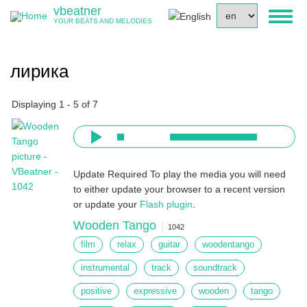
Skip
vbeatner
Select
Toggl
to
YOUR BEATS AND MELODIES
your
naviga
main
language
content
лирика
Displaying 1 - 5 of 7
Update Required
To play the media you will need
to either update your browser to a recent version
or update your
Flash plugin
.
Wooden Tango
1042
film
relax
guitar
woodentango
instrumental
track
soundtrack
positive
expressive
wooden
tango