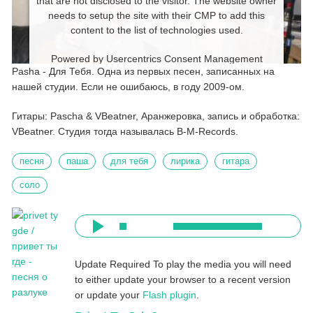
that are not disclosed to the visitor. The website owner
needs to setup the site with their CMP to add this
content to the list of technologies used.
Powered by
Usercentrics Consent Management
Pasha - Для Тебя. Одна из первых песен, записанных на
Platform
нашей студии. Если не ошибаюсь, в году 2009-ом.
Гитары: Pascha & VBeatner, Аранжеровка, запись и обработка:
VBeatner. Студия тогда называлась B-M-Records.
песня
паша
для тебя
лирика
гитара
соло
Update Required
To play the media you will need
to either update your browser to a recent version
or update your
Flash plugin
.